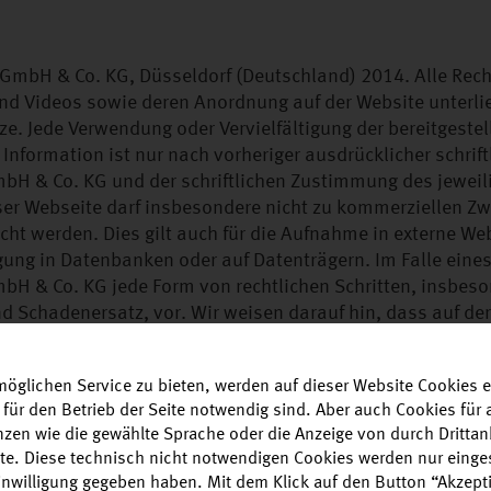
H & Co. KG, Düsseldorf (Deutschland) 2014. Alle Rechte
und Videos sowie deren Anordnung auf der Website unterl
e. Jede Verwendung oder Vervielfältigung der bereitgestell
 Information ist nur nach vorheriger ausdrücklicher schrif
& Co. KG und der schriftlichen Zustimmung des jeweili
ieser Webseite darf insbesondere nicht zu kommerziellen Zw
cht werden. Dies gilt auch für die Aufnahme in externe We
gung in Datenbanken oder auf Datenträgern. Im Falle eines
& Co. KG jede Form von rechtlichen Schritten, insbeso
d Schadenersatz, vor. Wir weisen darauf hin, dass auf der
rliegen. Das Recht zum wissenschaftlichen Zitat unter kor
 mit voller URL sowie der Angabe des Datums Ihres Zugriffs
öglichen Service zu bieten, werden auf dieser Website Cookies e
 für den Betrieb der Seite notwendig sind. Aber auch Cookies fü
enzen wie die gewählte Sprache oder die Anzeige von durch Drittan
alte. Diese technisch nicht notwendigen Cookies werden nur einge
Einwilligung gegeben haben. Mit dem Klick auf den Button “Akzepti