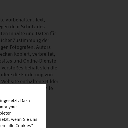
 vorbehalten. Text,
iegen dem Schutz des
ten Inhalte und Daten für
tlicher Zustimmung der
gen Fotografen, Autors
ecken kopiert, verbreitet,
bsites und Online-Dienste
 Verstoßes behält sich die
ndere die Forderung von
 Website enthaltene Bilder
rekter Angabe der Quelle
.
ingesetzt. Dazu
r anonyme
bieter
setzt, wenn Sie uns
ere alle Cookies"