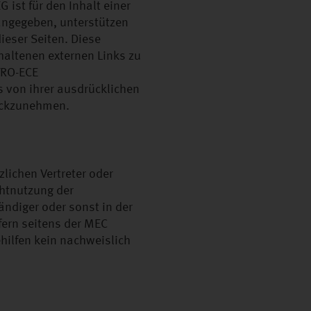
ist für den Inhalt einer
s angegeben, unterstützen
ieser Seiten. Diese
haltenen externen Links zu
ETRO-ECE
 von ihrer ausdrücklichen
rückzunehmen.
ichen Vertreter oder
chtnutzung der
ändiger oder sonst in der
fern seitens der MEC
hilfen kein nachweislich