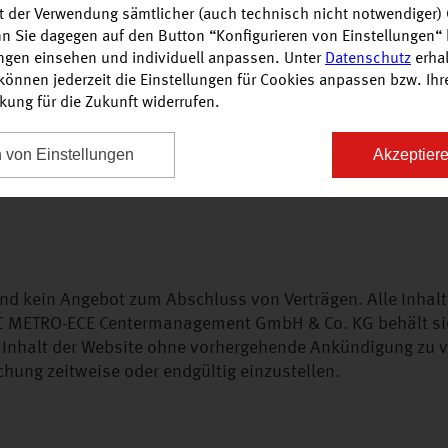
it der Verwendung sämtlicher (auch technisch nicht notwendiger)
n Logos sind rechtlich geschützte Marken und dürfen ohn
n Sie dagegen auf den Button “Konfigurieren von Einstellungen“ 
 Co. KG bzw. ihrer Lizenzgeber nicht veröffentlicht ode
ungen einsehen und individuell anpassen. Unter
Datenschutz
erhal
n innerhalb der Website genannten und gegebenenfalls du
önnen jederzeit die Einstellungen für Cookies anpassen bzw. Ihre 
rkung für die Zukunft widerrufen.
 uneingeschränkt den Bestimmungen des jeweils gültigen
ngetragenen Inhaber. Allein die Nennung bedeutet ausdrüc
die Rechte Dritter geschützt sind.
n von Einstellungen
Akzeptiere
ind kein Angebot zum Abschluss von Verträgen. Alle Inhalt
MEC METRO-ECE Centermanagement GmbH & Co. KG behält si
n Inhalt der Website ohne vorhergehende Ankündigung zu 
ichung zeitweise oder endgültig einzustellen.