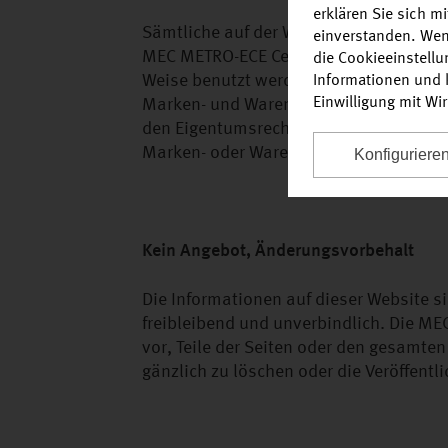
erklären Sie sich m
Sämtliche auf der Website abgebildete
einverstanden. Wen
MEC METRO-ECE Centermanagement GmbH &
die Cookieeinstell
Weise benutzt werden. Auch alle übrige
Informationen und k
Einwilligung mit Wi
Marken- und Warenzeichen unterliegen
den Eigentumsrechten der jeweiligen ei
Marken- oder Warenzeichen nicht durch 
Konfiguriere
Kein Angebot, Änderungsvorbehalt
Die Informationen auf dieser Website s
freibleibend und unverbindlich. Die 
vor, Teile der Seiten oder den gesamte
gänzlich zu löschen oder die Veröffentl