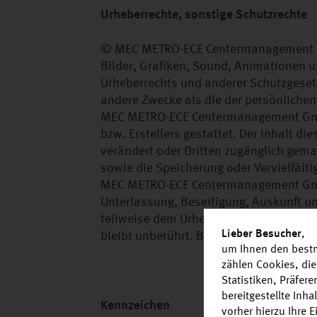
Urheberrechte, sonstige Schutzrechte
© MEC METRO-ECE Centermanagement Gmb
Bilder, Grafiken, Sound, Animationen 
Urheberrechts und anderer Schutzgesetz
andere Zwecke als die der persönlichen
MEC METRO-ECE Centermanagement GmbH 
bzw. Erstellers gestattet. Der Inhalt d
verändert oder Dritten zugänglich gema
sowie die Speicherung oder Vervielfälti
MEC METRO-ECE Centermanagement GmbH 
Unterlassung, Beseitigung, Auskunft un
teilweise dem Urheberrecht Dritter unte
Lieber Besucher
,
bleibt unberührt. Bitte zitieren Sie uns
um Ihnen den bestm
zählen Cookies, die
Statistiken, Präfer
bereitgestellte Inh
Kennzeichen
vorher hierzu Ihre 