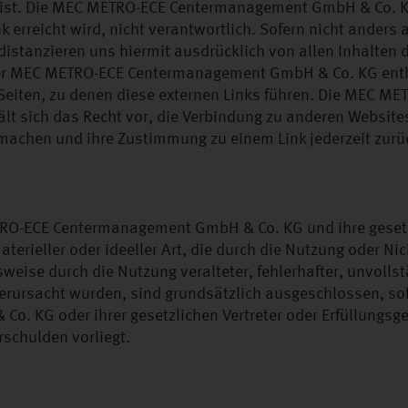
eist. Die MEC METRO-ECE Centermanagement GmbH & Co. KG 
nk erreicht wird, nicht verantwortlich. Sofern nicht ander
istanzieren uns hiermit ausdrücklich von allen Inhalten d
te der MEC METRO-ECE Centermanagement GmbH & Co. KG ent
r Seiten, zu denen diese externen Links führen. Die MEC M
sich das Recht vor, die Verbindung zu anderen Websites
 machen und ihre Zustimmung zu einem Link jederzeit zu
O-ECE Centermanagement GmbH & Co. KG und ihre gesetzl
terieller oder ideeller Art, die durch die Nutzung oder Ni
ise durch die Nutzung veralteter, fehlerhafter, unvollst
erursacht wurden, sind grundsätzlich ausgeschlossen, so
 KG oder ihrer gesetzlichen Vertreter oder Erfüllungsge
rschulden vorliegt.