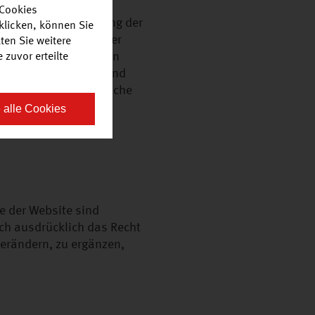
 Cookies
e vorherige Zustimmung der
klicken, können Sie
r in sonst irgendeiner
ten Sie weitere
rch Dritte geschützten
zuvor erteilte
 Kennzeichenrechts und
klich nicht, dass solche
 alle Cookies
e der Website sind
ch ausdrücklich das Recht
verändern, zu ergänzen,